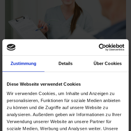
FÜR IHREN ERSTEN BESUCH
Zustimmung
Details
Über Cookies
Den allgemeinen Anamnesebogen können
Diese Webseite verwendet Cookies
Sie sich gerne vorab als PDF-Datei
herunterladen, zu Hause in Ruhe ausfüllen
Wir verwenden Cookies, um Inhalte und Anzeigen zu
und anschließend mit in unsere Praxis
personalisieren, Funktionen für soziale Medien anbieten
bringen. Ansonsten erhalten Sie diesen bei
zu können und die Zugriffe auf unsere Website zu
Ihrer Anmeldung in der Praxis.
analysieren. Außerdem geben wir Informationen zu Ihrer
Verwendung unserer Website an unsere Partner für
ANMELDEBOGEN ALS PDF-DOWNLOAD
soziale Medien, Werbung und Analysen weiter. Unsere