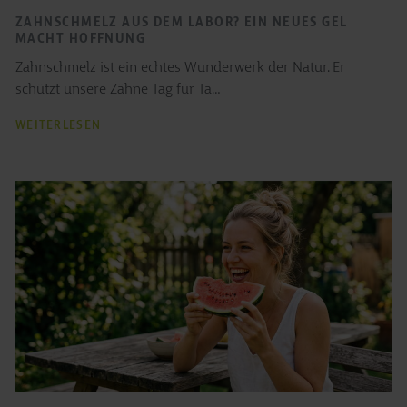
ZAHNSCHMELZ AUS DEM LABOR? EIN NEUES GEL
MACHT HOFFNUNG
Zahnschmelz ist ein echtes Wunderwerk der Natur. Er
schützt unsere Zähne Tag für Ta…
ZAHNSCHMELZ
WEITERLESEN
AUS
DEM
LABOR?
EIN
NEUES
GEL
MACHT
HOFFNUNG